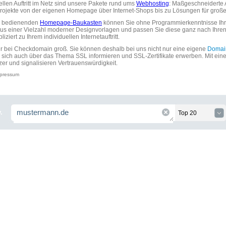
uellen Auftritt im Netz sind unsere Pakete rund ums
Webhosting
: Maßgeschneiderte A
tprojekte von der eigenen Homepage über Internet-Shops bis zu Lösungen für gr
zu bedienenden
Homepage-Baukasten
können Sie ohne Programmierkenntnisse Ihre
aus einer Vielzahl moderner Designvorlagen und passen Sie diese ganz nach Ihre
ziert zu Ihrem individuellen Internetauftritt.
ir bei Checkdomain groß. Sie können deshalb bei uns nicht nur eine eigene
Domai
 sich auch über das Thema SSL informieren und SSL-Zertifikate erwerben. Mit ein
zer und signalisieren Vertrauenswürdigkeit.
pressum
.
Top 20